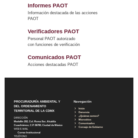
Informes PAOT
Información destacada de las acciones
PAOT
Verificadores PAOT
Personal PAOT autorizado
con funciones de verificación
Comunicados PAOT
Acciones destacadas PAOT
PROCURADURÍA AMBIENTAL Y
Navegación
DEL ORDENAMIENTO
Inicio
TERRITORIAL DE LA CDMX
Denuncia
¿Quiénes somos?
DIRECCIÓN
Micrositios
Medellín 202, Col. Roma Sur, Alcaldía
Comunicados
Cuauhtémoc, C.P. 06700, Ciudad de México
Consejo de Gobierno
WEB E-MAIL
Correo Institucional
TELÉFONO