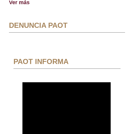
Ver más
DENUNCIA PAOT
PAOT INFORMA