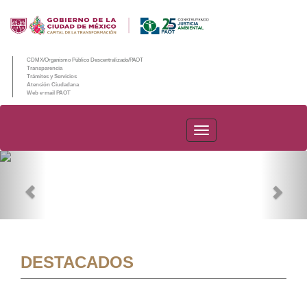
CDMX/Organismo Público Descentralizado/PAOT
Transparencia
Trámites y Servicios
Atención Ciudadana
Web e-mail PAOT
PAOT
Previous
Nex
DESTACADOS