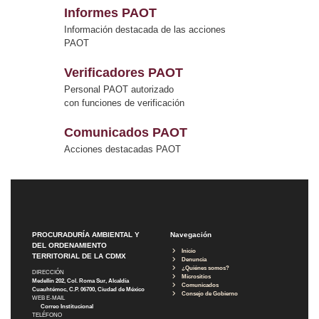
Informes PAOT
Información destacada de las acciones
PAOT
Verificadores PAOT
Personal PAOT autorizado
con funciones de verificación
Comunicados PAOT
Acciones destacadas PAOT
PROCURADURÍA AMBIENTAL Y
Navegación
DEL ORDENAMIENTO
Inicio
TERRITORIAL DE LA CDMX
Denuncia
¿Quiénes somos?
DIRECCIÓN
Micrositios
Medellín 202, Col. Roma Sur, Alcaldía
Comunicados
Cuauhtémoc, C.P. 06700, Ciudad de México
Consejo de Gobierno
WEB E-MAIL
Correo Institucional
TELÉFONO