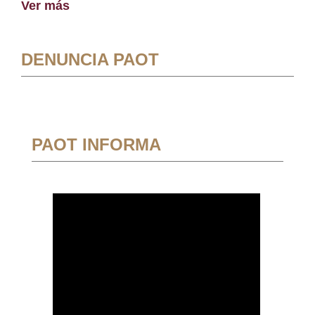
Ver más
DENUNCIA PAOT
PAOT INFORMA