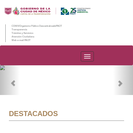
CDMX/Organismo Público Descentralizado/PAOT
Transparencia
Trámites y Servicios
Atención Ciudadana
Web e-mail PAOT
PAOT
Previous
Nex
DESTACADOS