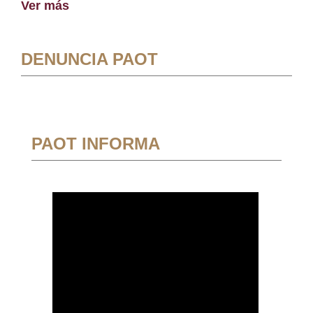
Ver más
DENUNCIA PAOT
PAOT INFORMA