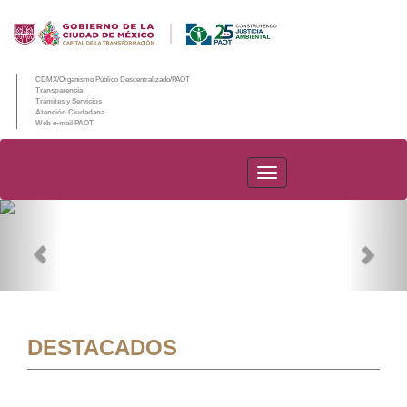
CDMX/Organismo Público Descentralizado/PAOT
Transparencia
Trámites y Servicios
Atención Ciudadana
Web e-mail PAOT
PAOT
Previous
Nex
DESTACADOS