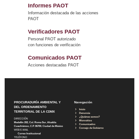
Informes PAOT
Información destacada de las acciones
PAOT
Verificadores PAOT
Personal PAOT autorizado
con funciones de verificación
Comunicados PAOT
Acciones destacadas PAOT
PROCURADURÍA AMBIENTAL Y
Navegación
DEL ORDENAMIENTO
Inicio
TERRITORIAL DE LA CDMX
Denuncia
¿Quiénes somos?
DIRECCIÓN
Micrositios
Medellín 202, Col. Roma Sur, Alcaldía
Comunicados
Cuauhtémoc, C.P. 06700, Ciudad de México
Consejo de Gobierno
WEB E-MAIL
Correo Institucional
TELÉFONO