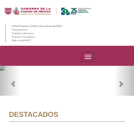
CDMX/Organismo Público Descentralizado/PAOT
Transparencia
Trámites y Servicios
Atención Ciudadana
Web e-mail PAOT
PAOT
Previous
Nex
DESTACADOS