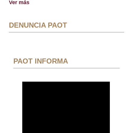
Ver más
DENUNCIA PAOT
PAOT INFORMA