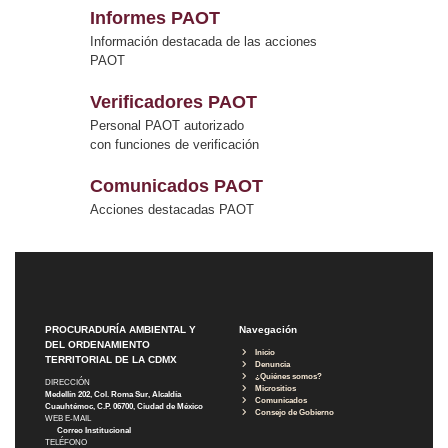
Informes PAOT
Información destacada de las acciones
PAOT
Verificadores PAOT
Personal PAOT autorizado
con funciones de verificación
Comunicados PAOT
Acciones destacadas PAOT
PROCURADURÍA AMBIENTAL Y
Navegación
DEL ORDENAMIENTO
Inicio
TERRITORIAL DE LA CDMX
Denuncia
¿Quiénes somos?
DIRECCIÓN
Micrositios
Medellín 202, Col. Roma Sur, Alcaldía
Comunicados
Cuauhtémoc, C.P. 06700, Ciudad de México
Consejo de Gobierno
WEB E-MAIL
Correo Institucional
TELÉFONO