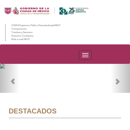
CDMX/Organismo Público Descentralizado/PAOT
Transparencia
Trámites y Servicios
Atención Ciudadana
Web e-mail PAOT
PAOT
Previous
Nex
DESTACADOS