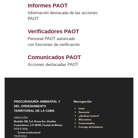
Informes PAOT
Información destacada de las acciones
PAOT
Verificadores PAOT
Personal PAOT autorizado
con funciones de verificación
Comunicados PAOT
Acciones destacadas PAOT
PROCURADURÍA AMBIENTAL Y
Navegación
DEL ORDENAMIENTO
Inicio
TERRITORIAL DE LA CDMX
Denuncia
¿Quiénes somos?
DIRECCIÓN
Micrositios
Medellín 202, Col. Roma Sur, Alcaldía
Comunicados
Cuauhtémoc, C.P. 06700, Ciudad de México
Consejo de Gobierno
WEB E-MAIL
Correo Institucional
TELÉFONO