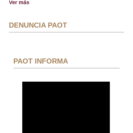
Ver más
DENUNCIA PAOT
PAOT INFORMA