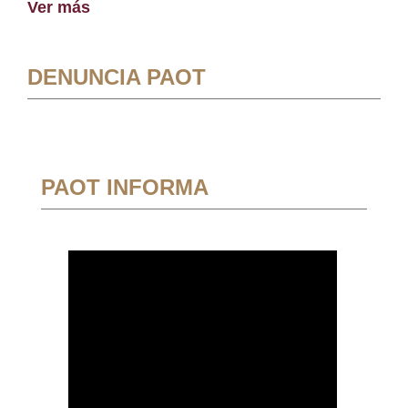
Ver más
DENUNCIA PAOT
PAOT INFORMA