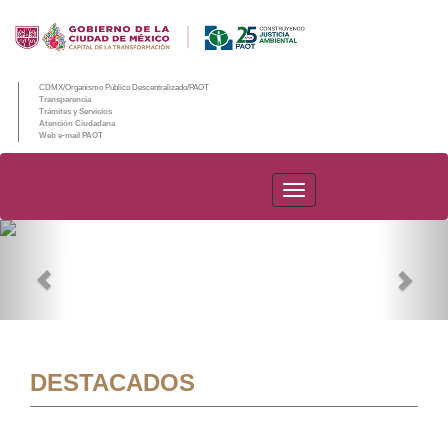
CDMX/Organismo Público Descentralizado/PAOT
Transparencia
Trámites y Servicios
Atención Ciudadana
Web e-mail PAOT
PAOT
Previous
Nex
DESTACADOS