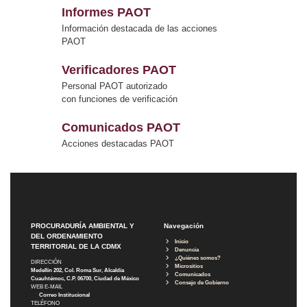
Informes PAOT
Información destacada de las acciones
PAOT
Verificadores PAOT
Personal PAOT autorizado
con funciones de verificación
Comunicados PAOT
Acciones destacadas PAOT
PROCURADURÍA AMBIENTAL Y
Navegación
DEL ORDENAMIENTO
Inicio
TERRITORIAL DE LA CDMX
Denuncia
¿Quiénes somos?
DIRECCIÓN
Micrositios
Medellín 202, Col. Roma Sur, Alcaldía
Comunicados
Cuauhtémoc, C.P. 06700, Ciudad de México
Consejo de Gobierno
WEB E-MAIL
Correo Institucional
TELÉFONO