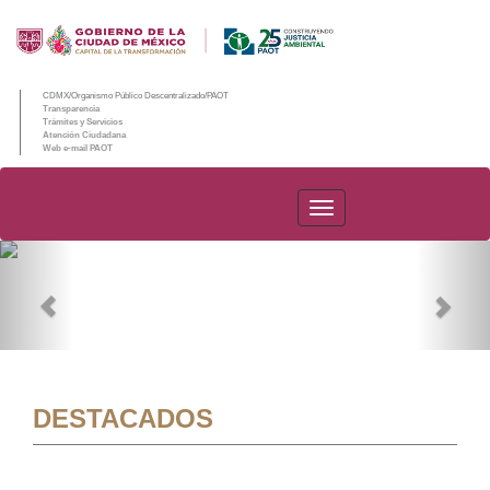
CDMX/Organismo Público Descentralizado/PAOT
Transparencia
Trámites y Servicios
Atención Ciudadana
Web e-mail PAOT
PAOT
Previous
Nex
DESTACADOS