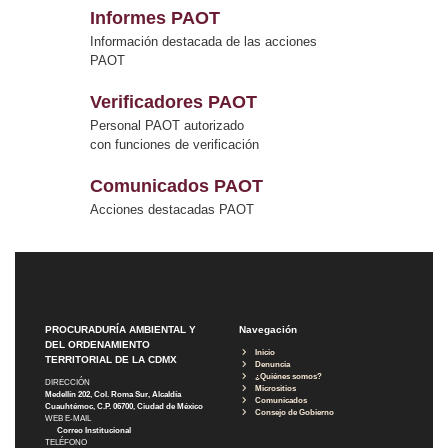
Informes PAOT
Información destacada de las acciones
PAOT
Verificadores PAOT
Personal PAOT autorizado
con funciones de verificación
Comunicados PAOT
Acciones destacadas PAOT
PROCURADURÍA AMBIENTAL Y
Navegación
DEL ORDENAMIENTO
Inicio
TERRITORIAL DE LA CDMX
Denuncia
¿Quiénes somos?
DIRECCIÓN
Micrositios
Medellín 202, Col. Roma Sur, Alcaldía
Comunicados
Cuauhtémoc, C.P. 06700, Ciudad de México
Consejo de Gobierno
WEB E-MAIL
Correo Institucional
TELÉFONO