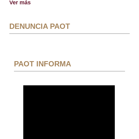
Ver más
DENUNCIA PAOT
PAOT INFORMA