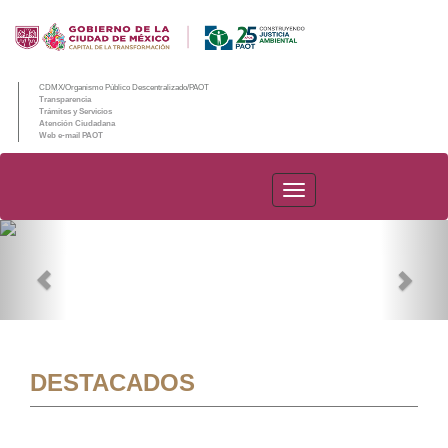
CDMX/Organismo Público Descentralizado/PAOT
Transparencia
Trámites y Servicios
Atención Ciudadana
Web e-mail PAOT
PAOT
Previous
Nex
DESTACADOS