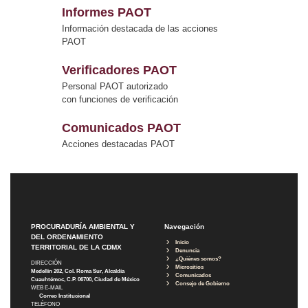
Informes PAOT
Información destacada de las acciones
PAOT
Verificadores PAOT
Personal PAOT autorizado
con funciones de verificación
Comunicados PAOT
Acciones destacadas PAOT
PROCURADURÍA AMBIENTAL Y
Navegación
DEL ORDENAMIENTO
Inicio
TERRITORIAL DE LA CDMX
Denuncia
¿Quiénes somos?
DIRECCIÓN
Micrositios
Medellín 202, Col. Roma Sur, Alcaldía
Comunicados
Cuauhtémoc, C.P. 06700, Ciudad de México
Consejo de Gobierno
WEB E-MAIL
Correo Institucional
TELÉFONO