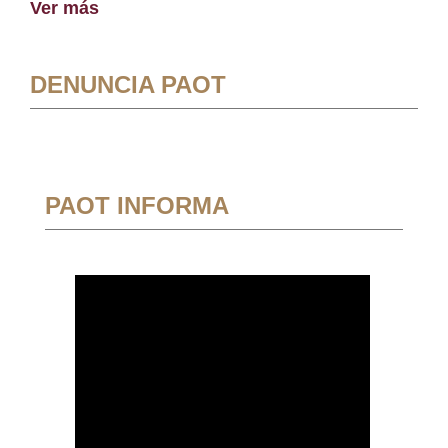
Ver más
DENUNCIA PAOT
PAOT INFORMA