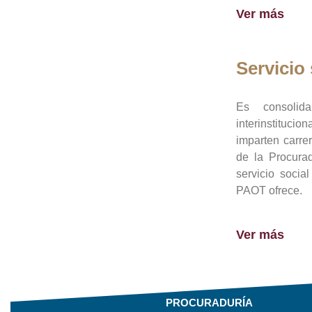
Ver más
Servicio 
Es consolid
interinstituci
imparten carre
de la Procura
servicio socia
PAOT ofrece.
Ver más
PROCURADURÍA