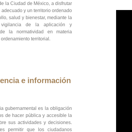
de la Ciudad de México, a disfrutar
 adecuado y un territorio ordenado
llo, salud y bienestar, mediante la
vigilancia de la aplicación y
 de la normatividad en materia
 ordenamiento territorial.
encia e información
ia gubernamental es la obligación
os de hacer pública y accesible la
bre sus actividades y decisiones.
es permitir que los ciudadanos