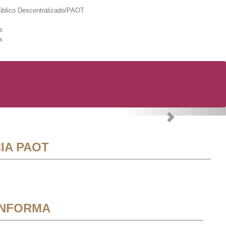
lico Descentralizado/PAOT
s
a
Next
IA PAOT
INFORMA