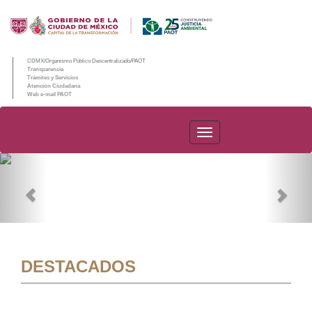
CDMX/Organismo Público Descentralizado/PAOT
Transparencia
Trámites y Servicios
Atención Ciudadana
Web e-mail PAOT
PAOT
Previous
Nex
DESTACADOS