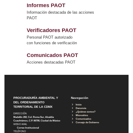
Informes PAOT
Información destacada de las acciones
PAOT
Verificadores PAOT
Personal PAOT autorizado
con funciones de verificación
Comunicados PAOT
Acciones destacadas PAOT
PROCURADURÍA AMBIENTAL Y
Navegación
DEL ORDENAMIENTO
Inicio
TERRITORIAL DE LA CDMX
Denuncia
¿Quiénes somos?
DIRECCIÓN
Micrositios
Medellín 202, Col. Roma Sur, Alcaldía
Comunicados
Cuauhtémoc, C.P. 06700, Ciudad de México
Consejo de Gobierno
WEB E-MAIL
Correo Institucional
TELÉFONO