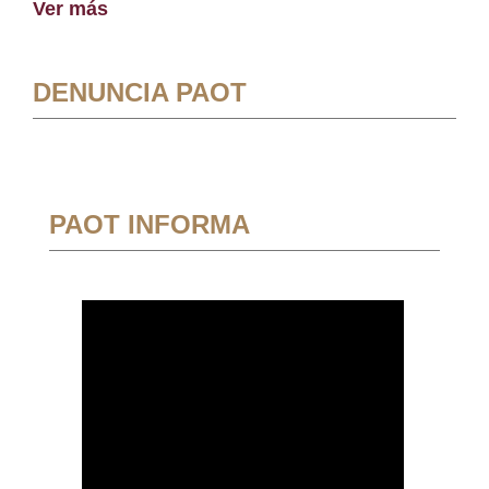
Ver más
DENUNCIA PAOT
PAOT INFORMA