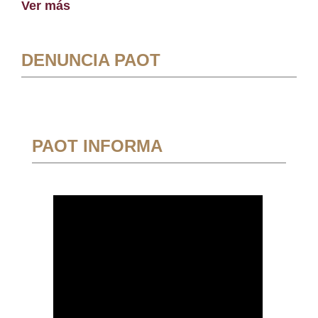
Ver más
DENUNCIA PAOT
PAOT INFORMA