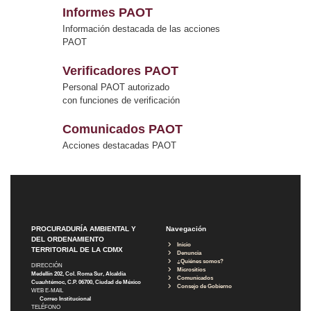
Informes PAOT
Información destacada de las acciones
PAOT
Verificadores PAOT
Personal PAOT autorizado
con funciones de verificación
Comunicados PAOT
Acciones destacadas PAOT
PROCURADURÍA AMBIENTAL Y
Navegación
DEL ORDENAMIENTO
Inicio
TERRITORIAL DE LA CDMX
Denuncia
¿Quiénes somos?
DIRECCIÓN
Micrositios
Medellín 202, Col. Roma Sur, Alcaldía
Comunicados
Cuauhtémoc, C.P. 06700, Ciudad de México
Consejo de Gobierno
WEB E-MAIL
Correo Institucional
TELÉFONO