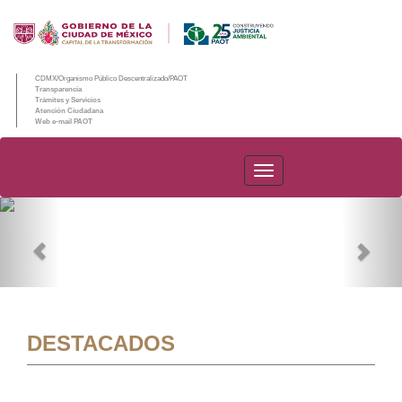
CDMX/Organismo Público Descentralizado/PAOT
Transparencia
Trámites y Servicios
Atención Ciudadana
Web e-mail PAOT
PAOT
Previous
Nex
DESTACADOS