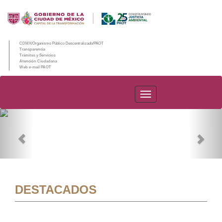
CDMX/Organismo Público Descentralizado/PAOT
Transparencia
Trámites y Servicios
Atención Ciudadana
Web e-mail PAOT
PAOT
Previous
Nex
DESTACADOS