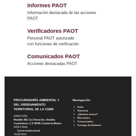
Informes PAOT
Información destacada de las acciones
PAOT
Verificadores PAOT
Personal PAOT autorizado
con funciones de verificación
Comunicados PAOT
Acciones destacadas PAOT
PROCURADURÍA AMBIENTAL Y
Navegación
DEL ORDENAMIENTO
Inicio
TERRITORIAL DE LA CDMX
Denuncia
¿Quiénes somos?
DIRECCIÓN
Micrositios
Medellín 202, Col. Roma Sur, Alcaldía
Comunicados
Cuauhtémoc, C.P. 06700, Ciudad de México
Consejo de Gobierno
WEB E-MAIL
Correo Institucional
TELÉFONO