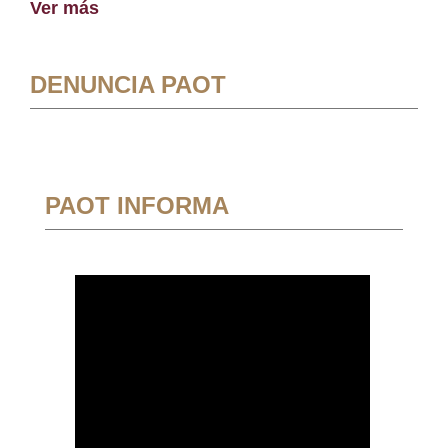
Ver más
DENUNCIA PAOT
PAOT INFORMA