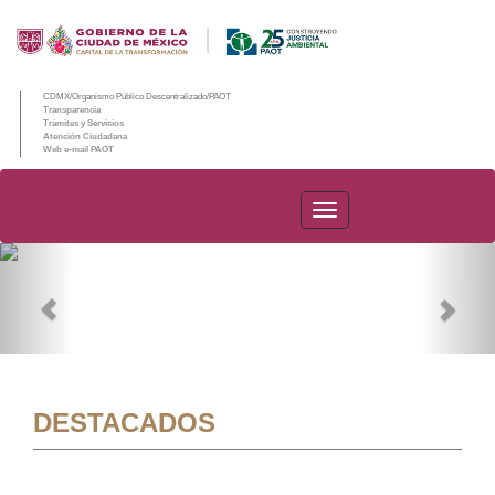
CDMX/Organismo Público Descentralizado/PAOT
Transparencia
Trámites y Servicios
Atención Ciudadana
Web e-mail PAOT
PAOT
Previous
Nex
DESTACADOS