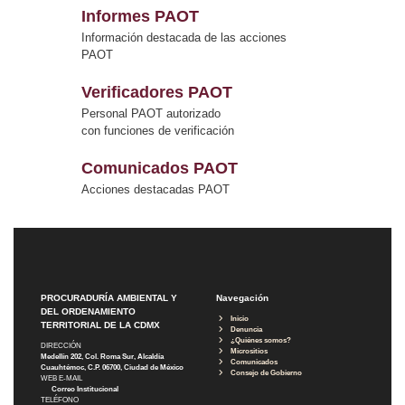
Informes PAOT
Información destacada de las acciones
PAOT
Verificadores PAOT
Personal PAOT autorizado
con funciones de verificación
Comunicados PAOT
Acciones destacadas PAOT
PROCURADURÍA AMBIENTAL Y
Navegación
DEL ORDENAMIENTO
Inicio
TERRITORIAL DE LA CDMX
Denuncia
¿Quiénes somos?
DIRECCIÓN
Micrositios
Medellín 202, Col. Roma Sur, Alcaldía
Comunicados
Cuauhtémoc, C.P. 06700, Ciudad de México
Consejo de Gobierno
WEB E-MAIL
Correo Institucional
TELÉFONO