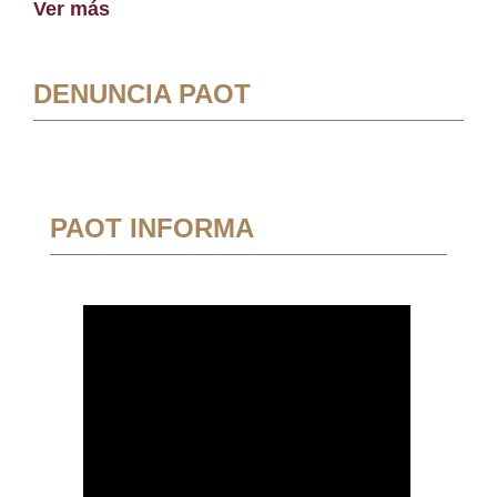
Ver más
DENUNCIA PAOT
PAOT INFORMA