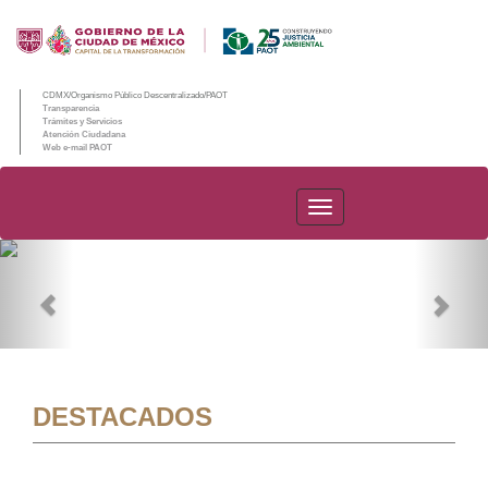
CDMX/Organismo Público Descentralizado/PAOT
Transparencia
Trámites y Servicios
Atención Ciudadana
Web e-mail PAOT
PAOT
Previous
Nex
DESTACADOS