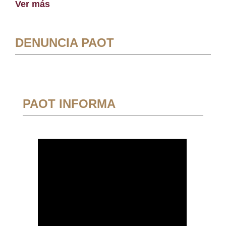
Ver más
DENUNCIA PAOT
PAOT INFORMA