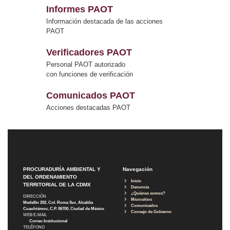
Informes PAOT
Información destacada de las acciones
PAOT
Verificadores PAOT
Personal PAOT autorizado
con funciones de verificación
Comunicados PAOT
Acciones destacadas PAOT
PROCURADURÍA AMBIENTAL Y
Navegación
DEL ORDENAMIENTO
Inicio
TERRITORIAL DE LA CDMX
Denuncia
¿Quiénes somos?
DIRECCIÓN
Micrositios
Medellín 202, Col. Roma Sur, Alcaldía
Comunicados
Cuauhtémoc, C.P. 06700, Ciudad de México
Consejo de Gobierno
WEB E-MAIL
Correo Institucional
TELÉFONO