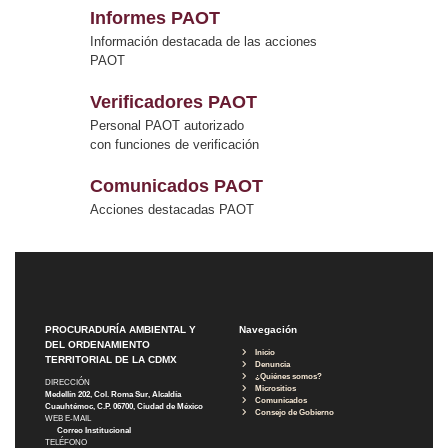
Informes PAOT
Información destacada de las acciones
PAOT
Verificadores PAOT
Personal PAOT autorizado
con funciones de verificación
Comunicados PAOT
Acciones destacadas PAOT
PROCURADURÍA AMBIENTAL Y
Navegación
DEL ORDENAMIENTO
Inicio
TERRITORIAL DE LA CDMX
Denuncia
¿Quiénes somos?
DIRECCIÓN
Micrositios
Medellín 202, Col. Roma Sur, Alcaldía
Comunicados
Cuauhtémoc, C.P. 06700, Ciudad de México
Consejo de Gobierno
WEB E-MAIL
Correo Institucional
TELÉFONO