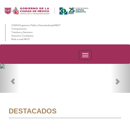
CDMX/Organismo Público Descentralizado/PAOT
Transparencia
Trámites y Servicios
Atención Ciudadana
Web e-mail PAOT
PAOT
Previous
Nex
DESTACADOS