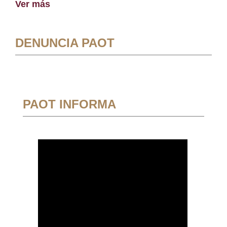
Ver más
DENUNCIA PAOT
PAOT INFORMA