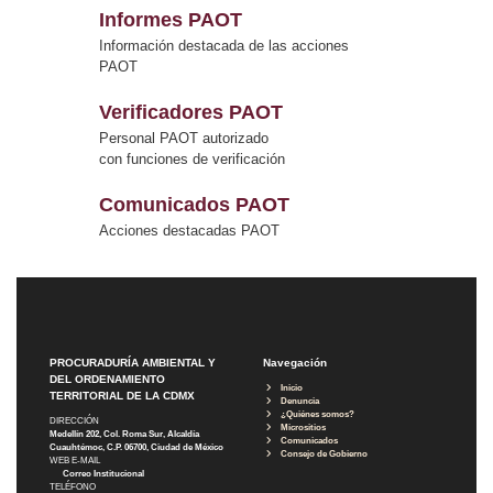
Informes PAOT
Información destacada de las acciones
PAOT
Verificadores PAOT
Personal PAOT autorizado
con funciones de verificación
Comunicados PAOT
Acciones destacadas PAOT
PROCURADURÍA AMBIENTAL Y
Navegación
DEL ORDENAMIENTO
Inicio
TERRITORIAL DE LA CDMX
Denuncia
¿Quiénes somos?
DIRECCIÓN
Micrositios
Medellín 202, Col. Roma Sur, Alcaldía
Comunicados
Cuauhtémoc, C.P. 06700, Ciudad de México
Consejo de Gobierno
WEB E-MAIL
Correo Institucional
TELÉFONO