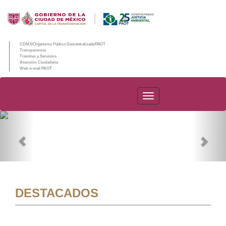
CDMX/Organismo Público Descentralizado/PAOT
Transparencia
Trámites y Servicios
Atención Ciudadana
Web e-mail PAOT
PAOT
Previous
Nex
DESTACADOS