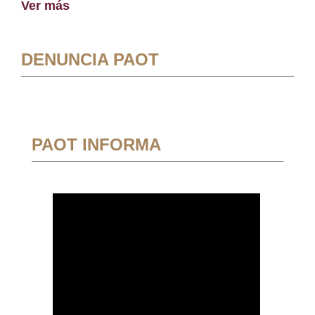
Ver más
DENUNCIA PAOT
PAOT INFORMA