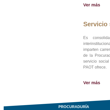
Ver más
Servicio 
Es consolid
interinstituci
imparten carre
de la Procura
servicio socia
PAOT ofrece.
Ver más
PROCURADURÍA