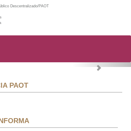
lico Descentralizado/PAOT
s
a
Next
IA PAOT
INFORMA