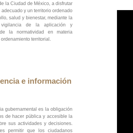
de la Ciudad de México, a disfrutar
 adecuado y un territorio ordenado
llo, salud y bienestar, mediante la
vigilancia de la aplicación y
 de la normatividad en materia
 ordenamiento territorial.
encia e información
ia gubernamental es la obligación
os de hacer pública y accesible la
bre sus actividades y decisiones.
es permitir que los ciudadanos