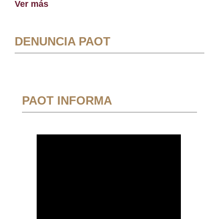
Ver más
DENUNCIA PAOT
PAOT INFORMA