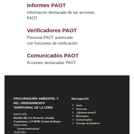
Informes PAOT
Información destacada de las acciones
PAOT
Verificadores PAOT
Personal PAOT autorizado
con funciones de verificación
Comunicados PAOT
Acciones destacadas PAOT
PROCURADURÍA AMBIENTAL Y
Navegación
DEL ORDENAMIENTO
Inicio
TERRITORIAL DE LA CDMX
Denuncia
¿Quiénes somos?
DIRECCIÓN
Micrositios
Medellín 202, Col. Roma Sur, Alcaldía
Comunicados
Cuauhtémoc, C.P. 06700, Ciudad de México
Consejo de Gobierno
WEB E-MAIL
Correo Institucional
TELÉFONO