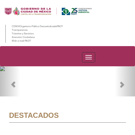
CDMX/Organismo Público Descentralizado/PAOT
Transparencia
Trámites y Servicios
Atención Ciudadana
Web e-mail PAOT
PAOT
Previous
Nex
DESTACADOS