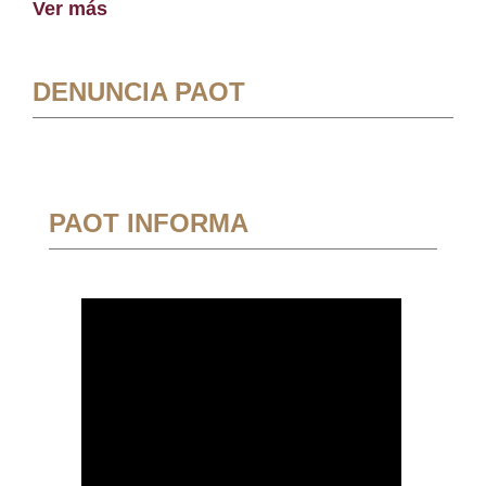
Ver más
DENUNCIA PAOT
PAOT INFORMA