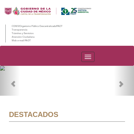
CDMX/Organismo Público Descentralizado/PAOT
Transparencia
Trámites y Servicios
Atención Ciudadana
Web e-mail PAOT
PAOT
Previous
Nex
DESTACADOS