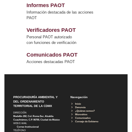
Informes PAOT
Información destacada de las acciones
PAOT
Verificadores PAOT
Personal PAOT autorizado
con funciones de verificación
Comunicados PAOT
Acciones destacadas PAOT
PROCURADURÍA AMBIENTAL Y
Navegación
DEL ORDENAMIENTO
Inicio
TERRITORIAL DE LA CDMX
Denuncia
¿Quiénes somos?
DIRECCIÓN
Micrositios
Medellín 202, Col. Roma Sur, Alcaldía
Comunicados
Cuauhtémoc, C.P. 06700, Ciudad de México
Consejo de Gobierno
WEB E-MAIL
Correo Institucional
TELÉFONO