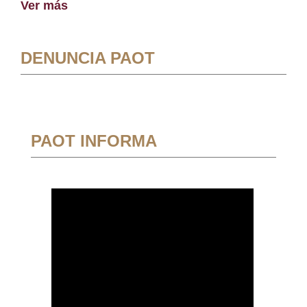
Ver más
DENUNCIA PAOT
PAOT INFORMA