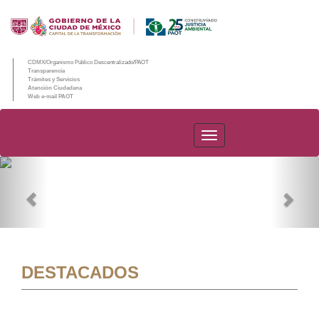
CDMX/Organismo Público Descentralizado/PAOT
Transparencia
Trámites y Servicios
Atención Ciudadana
Web e-mail PAOT
PAOT
Previous
Nex
DESTACADOS