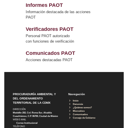
Informes PAOT
Información destacada de las acciones
PAOT
Verificadores PAOT
Personal PAOT autorizado
con funciones de verificación
Comunicados PAOT
Acciones destacadas PAOT
PROCURADURÍA AMBIENTAL Y
Navegación
DEL ORDENAMIENTO
Inicio
TERRITORIAL DE LA CDMX
Denuncia
¿Quiénes somos?
DIRECCIÓN
Micrositios
Medellín 202, Col. Roma Sur, Alcaldía
Comunicados
Cuauhtémoc, C.P. 06700, Ciudad de México
Consejo de Gobierno
WEB E-MAIL
Correo Institucional
TELÉFONO