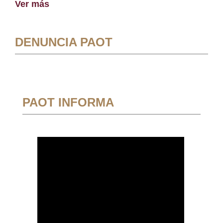
Ver más
DENUNCIA PAOT
PAOT INFORMA