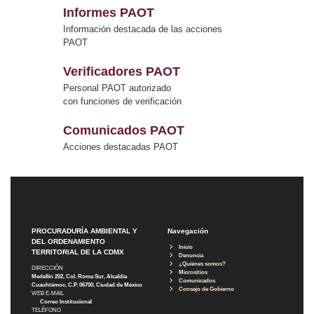
Informes PAOT
Información destacada de las acciones
PAOT
Verificadores PAOT
Personal PAOT autorizado
con funciones de verificación
Comunicados PAOT
Acciones destacadas PAOT
PROCURADURÍA AMBIENTAL Y
Navegación
DEL ORDENAMIENTO
Inicio
TERRITORIAL DE LA CDMX
Denuncia
¿Quiénes somos?
DIRECCIÓN
Micrositios
Medellín 202, Col. Roma Sur, Alcaldía
Comunicados
Cuauhtémoc, C.P. 06700, Ciudad de México
Consejo de Gobierno
WEB E-MAIL
Correo Institucional
TELÉFONO