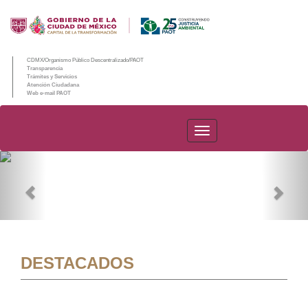
CDMX/Organismo Público Descentralizado/PAOT
Transparencia
Trámites y Servicios
Atención Ciudadana
Web e-mail PAOT
PAOT
Previous
Nex
DESTACADOS