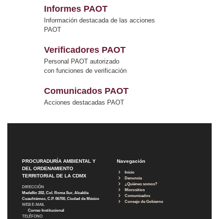
Informes PAOT
Información destacada de las acciones
PAOT
Verificadores PAOT
Personal PAOT autorizado
con funciones de verificación
Comunicados PAOT
Acciones destacadas PAOT
PROCURADURÍA AMBIENTAL Y
Navegación
DEL ORDENAMIENTO
Inicio
TERRITORIAL DE LA CDMX
Denuncia
¿Quiénes somos?
DIRECCIÓN
Micrositios
Medellín 202, Col. Roma Sur, Alcaldía
Comunicados
Cuauhtémoc, C.P. 06700, Ciudad de México
Consejo de Gobierno
WEB E-MAIL
Correo Institucional
TELÉFONO