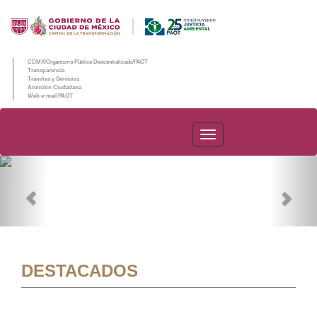
CDMX/Organismo Público Descentralizado/PAOT
Transparencia
Trámites y Servicios
Atención Ciudadana
Web e-mail PAOT
PAOT
Previous
Nex
DESTACADOS