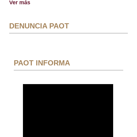
Ver más
DENUNCIA PAOT
PAOT INFORMA