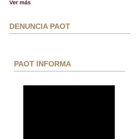
Ver más
DENUNCIA PAOT
PAOT INFORMA