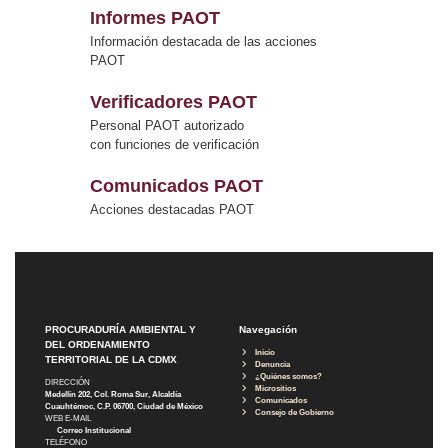
Informes PAOT
Información destacada de las acciones
PAOT
Verificadores PAOT
Personal PAOT autorizado
con funciones de verificación
Comunicados PAOT
Acciones destacadas PAOT
PROCURADURÍA AMBIENTAL Y
Navegación
DEL ORDENAMIENTO
Inicio
TERRITORIAL DE LA CDMX
Denuncia
¿Quiénes somos?
DIRECCIÓN
Micrositios
Medellín 202, Col. Roma Sur, Alcaldía
Comunicados
Cuauhtémoc, C.P. 06700, Ciudad de México
Consejo de Gobierno
WEB E-MAIL
Correo Institucional
TELÉFONO