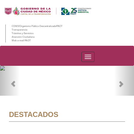
CDMX/Organismo Público Descentralizado/PAOT
Transparencia
Trámites y Servicios
Atención Ciudadana
Web e-mail PAOT
PAOT
Previous
Nex
DESTACADOS