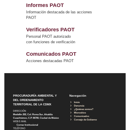
Informes PAOT
Información destacada de las acciones
PAOT
Verificadores PAOT
Personal PAOT autorizado
con funciones de verificación
Comunicados PAOT
Acciones destacadas PAOT
PROCURADURÍA AMBIENTAL Y
Navegación
DEL ORDENAMIENTO
Inicio
TERRITORIAL DE LA CDMX
Denuncia
¿Quiénes somos?
DIRECCIÓN
Micrositios
Medellín 202, Col. Roma Sur, Alcaldía
Comunicados
Cuauhtémoc, C.P. 06700, Ciudad de México
Consejo de Gobierno
WEB E-MAIL
Correo Institucional
TELÉFONO