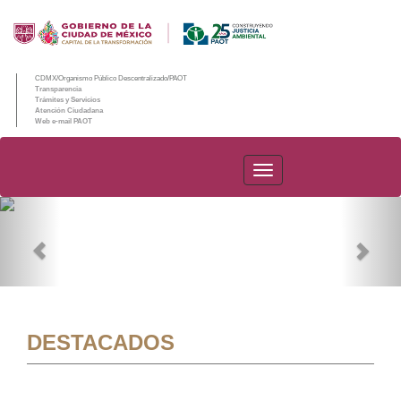
CDMX/Organismo Público Descentralizado/PAOT
Transparencia
Trámites y Servicios
Atención Ciudadana
Web e-mail PAOT
PAOT
Previous
Nex
DESTACADOS