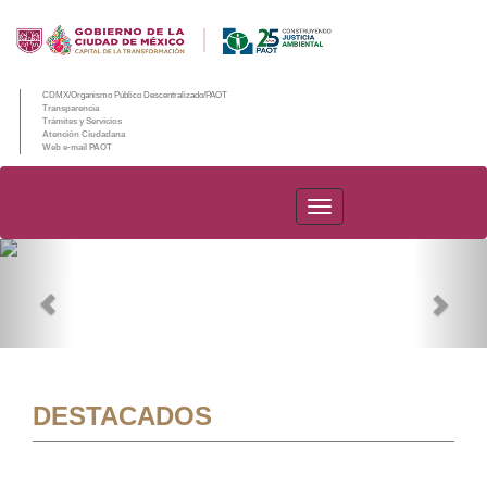
CDMX/Organismo Público Descentralizado/PAOT
Transparencia
Trámites y Servicios
Atención Ciudadana
Web e-mail PAOT
PAOT
Previous
Nex
DESTACADOS