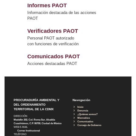
Informes PAOT
Información destacada de las acciones
PAOT
Verificadores PAOT
Personal PAOT autorizado
con funciones de verificación
Comunicados PAOT
Acciones destacadas PAOT
PROCURADURÍA AMBIENTAL Y
Navegación
DEL ORDENAMIENTO
Inicio
TERRITORIAL DE LA CDMX
Denuncia
¿Quiénes somos?
DIRECCIÓN
Micrositios
Medellín 202, Col. Roma Sur, Alcaldía
Comunicados
Cuauhtémoc, C.P. 06700, Ciudad de México
Consejo de Gobierno
WEB E-MAIL
Correo Institucional
TELÉFONO