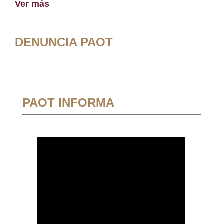
Ver más
DENUNCIA PAOT
PAOT INFORMA