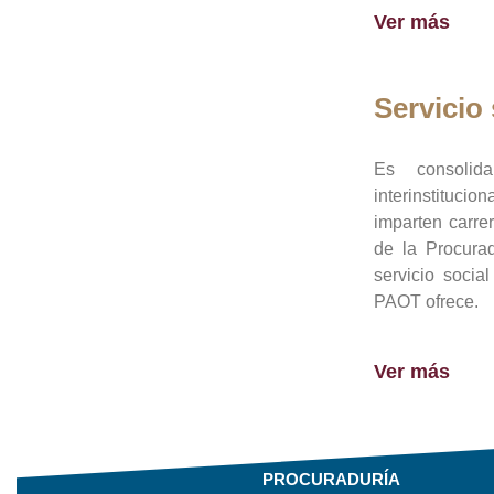
Ver más
Servicio 
Es consolid
interinstituci
imparten carre
de la Procura
servicio socia
PAOT ofrece.
Ver más
PROCURADURÍA