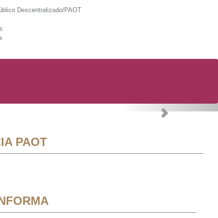
lico Descentralizado/PAOT
s
a
Next
IA PAOT
INFORMA