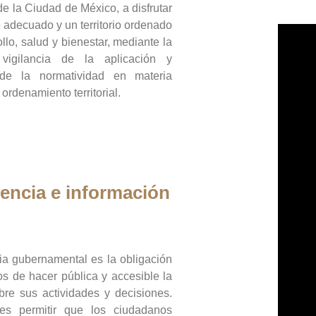
de la Ciudad de México, a disfrutar
 adecuado y un territorio ordenado
llo, salud y bienestar, mediante la
vigilancia de la aplicación y
 de la normatividad en materia
 ordenamiento territorial.
encia e información
ia gubernamental es la obligación
os de hacer pública y accesible la
bre sus actividades y decisiones.
es permitir que los ciudadanos