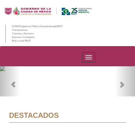
CDMX/Organismo Público Descentralizado/PAOT
Transparencia
Trámites y Servicios
Atención Ciudadana
Web e-mail PAOT
PAOT
Previous
Nex
DESTACADOS