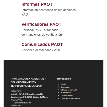
Informes PAOT
Información destacada de las acciones
PAOT
Verificadores PAOT
Personal PAOT autorizado
con funciones de verificación
Comunicados PAOT
Acciones destacadas PAOT
PROCURADURÍA AMBIENTAL Y
Navegación
DEL ORDENAMIENTO
Inicio
TERRITORIAL DE LA CDMX
Denuncia
¿Quiénes somos?
DIRECCIÓN
Micrositios
Medellín 202, Col. Roma Sur, Alcaldía
Comunicados
Cuauhtémoc, C.P. 06700, Ciudad de México
Consejo de Gobierno
WEB E-MAIL
Correo Institucional
TELÉFONO