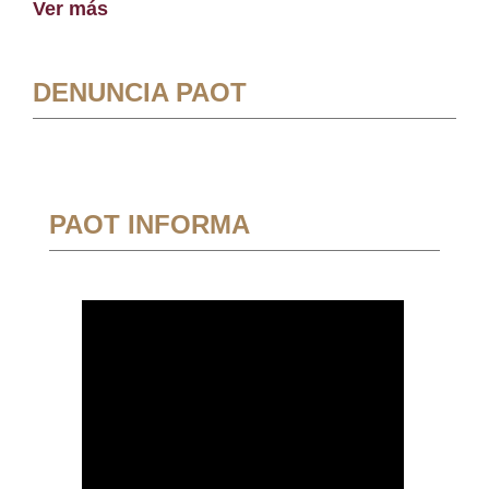
Ver más
DENUNCIA PAOT
PAOT INFORMA