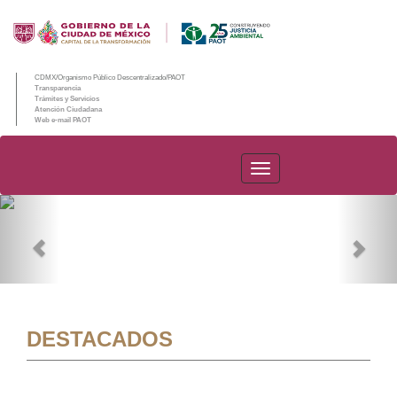
CDMX/Organismo Público Descentralizado/PAOT
Transparencia
Trámites y Servicios
Atención Ciudadana
Web e-mail PAOT
PAOT
Previous
Nex
DESTACADOS