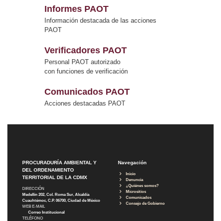
Informes PAOT
Información destacada de las acciones
PAOT
Verificadores PAOT
Personal PAOT autorizado
con funciones de verificación
Comunicados PAOT
Acciones destacadas PAOT
PROCURADURÍA AMBIENTAL Y
Navegación
DEL ORDENAMIENTO
Inicio
TERRITORIAL DE LA CDMX
Denuncia
¿Quiénes somos?
DIRECCIÓN
Micrositios
Medellín 202, Col. Roma Sur, Alcaldía
Comunicados
Cuauhtémoc, C.P. 06700, Ciudad de México
Consejo de Gobierno
WEB E-MAIL
Correo Institucional
TELÉFONO