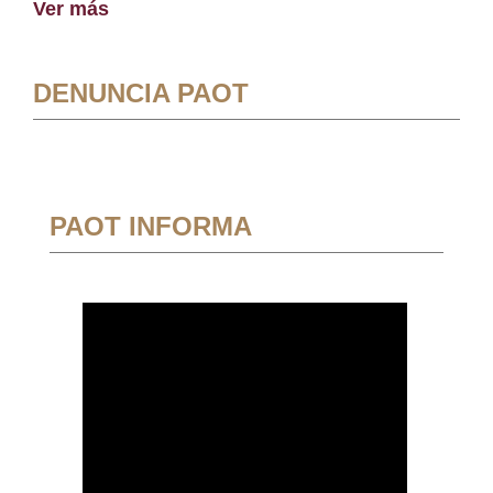
Ver más
DENUNCIA PAOT
PAOT INFORMA