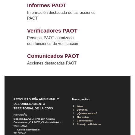
Informes PAOT
Información destacada de las acciones
PAOT
Verificadores PAOT
Personal PAOT autorizado
con funciones de verificación
Comunicados PAOT
Acciones destacadas PAOT
PROCURADURÍA AMBIENTAL Y
Navegación
DEL ORDENAMIENTO
Inicio
TERRITORIAL DE LA CDMX
Denuncia
¿Quiénes somos?
DIRECCIÓN
Micrositios
Medellín 202, Col. Roma Sur, Alcaldía
Comunicados
Cuauhtémoc, C.P. 06700, Ciudad de México
Consejo de Gobierno
WEB E-MAIL
Correo Institucional
TELÉFONO