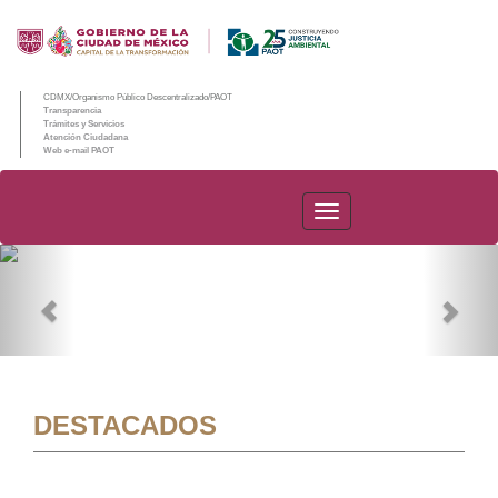
CDMX/Organismo Público Descentralizado/PAOT
Transparencia
Trámites y Servicios
Atención Ciudadana
Web e-mail PAOT
PAOT
Previous
Nex
DESTACADOS