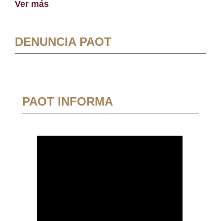
Ver más
DENUNCIA PAOT
PAOT INFORMA