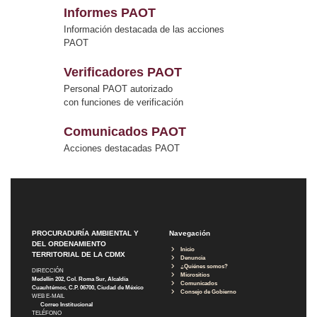
Informes PAOT
Información destacada de las acciones
PAOT
Verificadores PAOT
Personal PAOT autorizado
con funciones de verificación
Comunicados PAOT
Acciones destacadas PAOT
PROCURADURÍA AMBIENTAL Y
Navegación
DEL ORDENAMIENTO
Inicio
TERRITORIAL DE LA CDMX
Denuncia
¿Quiénes somos?
DIRECCIÓN
Micrositios
Medellín 202, Col. Roma Sur, Alcaldía
Comunicados
Cuauhtémoc, C.P. 06700, Ciudad de México
Consejo de Gobierno
WEB E-MAIL
Correo Institucional
TELÉFONO