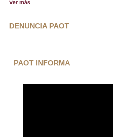
Ver más
DENUNCIA PAOT
PAOT INFORMA