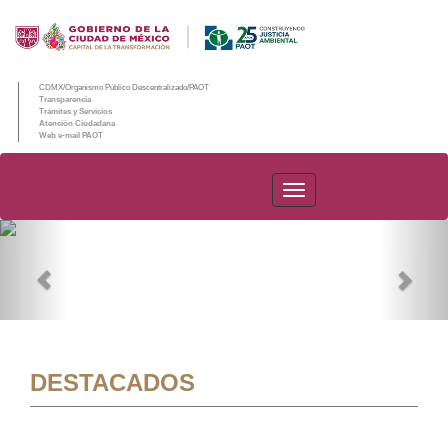
CDMX/Organismo Público Descentralizado/PAOT
Transparencia
Trámites y Servicios
Atención Ciudadana
Web e-mail PAOT
PAOT
Previous
Nex
DESTACADOS