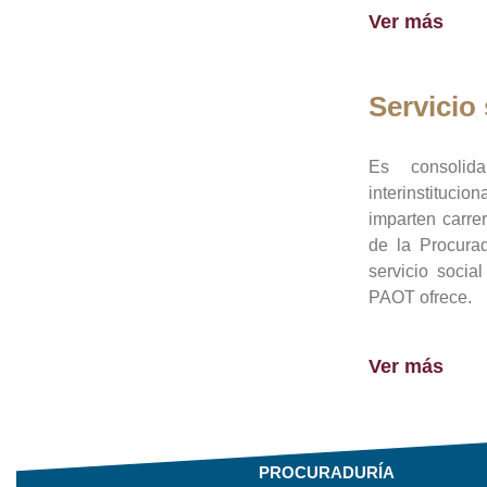
Ver más
Servicio 
Es consolid
interinstituci
imparten carre
de la Procura
servicio socia
PAOT ofrece.
Ver más
PROCURADURÍA