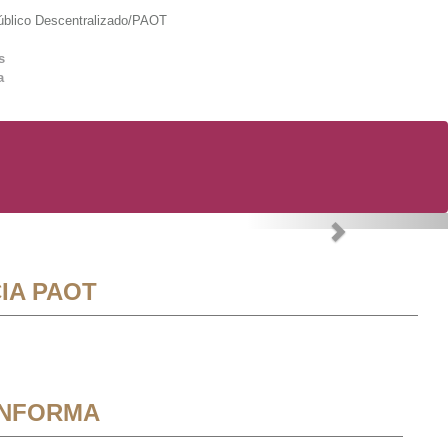
lico Descentralizado/PAOT
s
a
Next
IA PAOT
INFORMA