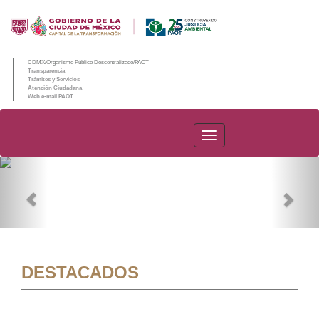
CDMX/Organismo Público Descentralizado/PAOT
Transparencia
Trámites y Servicios
Atención Ciudadana
Web e-mail PAOT
PAOT
Previous
Nex
DESTACADOS