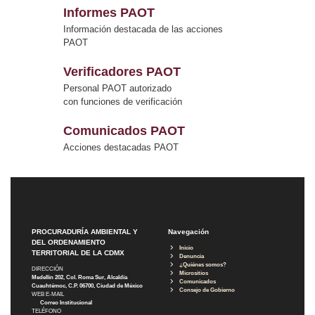
Informes PAOT
Información destacada de las acciones
PAOT
Verificadores PAOT
Personal PAOT autorizado
con funciones de verificación
Comunicados PAOT
Acciones destacadas PAOT
PROCURADURÍA AMBIENTAL Y
Navegación
DEL ORDENAMIENTO
Inicio
TERRITORIAL DE LA CDMX
Denuncia
¿Quiénes somos?
DIRECCIÓN
Micrositios
Medellín 202, Col. Roma Sur, Alcaldía
Comunicados
Cuauhtémoc, C.P. 06700, Ciudad de México
Consejo de Gobierno
WEB E-MAIL
Correo Institucional
TELÉFONO