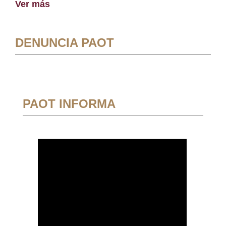
Ver más
DENUNCIA PAOT
PAOT INFORMA