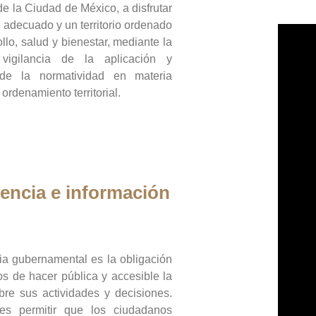
de la Ciudad de México, a disfrutar
 adecuado y un territorio ordenado
llo, salud y bienestar, mediante la
vigilancia de la aplicación y
 de la normatividad en materia
 ordenamiento territorial.
encia e información
ia gubernamental es la obligación
os de hacer pública y accesible la
bre sus actividades y decisiones.
es permitir que los ciudadanos