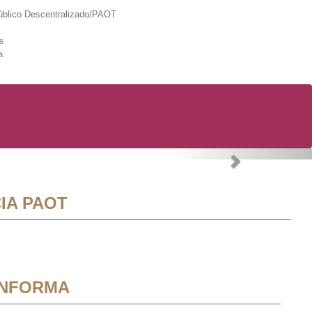
lico Descentralizado/PAOT
s
a
Next
IA PAOT
INFORMA