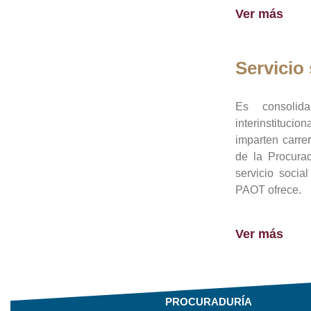
Ver más
Servicio 
Es consolid
interinstituci
imparten carre
de la Procura
servicio socia
PAOT ofrece.
Ver más
PROCURADURÍA