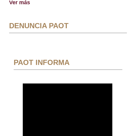
Ver más
DENUNCIA PAOT
PAOT INFORMA