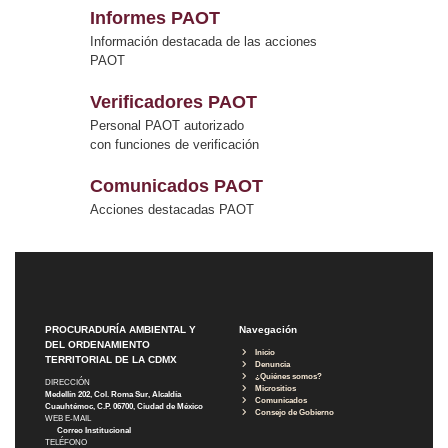
Informes PAOT
Información destacada de las acciones
PAOT
Verificadores PAOT
Personal PAOT autorizado
con funciones de verificación
Comunicados PAOT
Acciones destacadas PAOT
PROCURADURÍA AMBIENTAL Y
Navegación
DEL ORDENAMIENTO
Inicio
TERRITORIAL DE LA CDMX
Denuncia
¿Quiénes somos?
DIRECCIÓN
Micrositios
Medellín 202, Col. Roma Sur, Alcaldía
Comunicados
Cuauhtémoc, C.P. 06700, Ciudad de México
Consejo de Gobierno
WEB E-MAIL
Correo Institucional
TELÉFONO