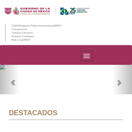
CDMX/Organismo Público Descentralizado/PAOT
Transparencia
Trámites y Servicios
Atención Ciudadana
Web e-mail PAOT
PAOT
Previous
Nex
DESTACADOS