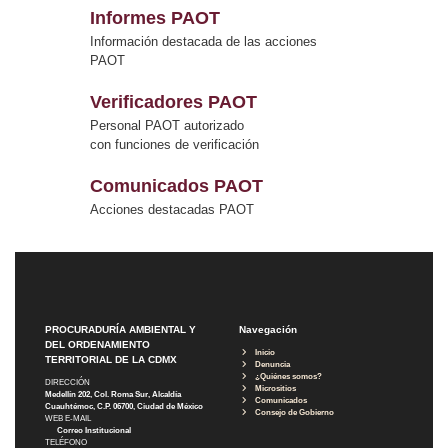
Informes PAOT
Información destacada de las acciones
PAOT
Verificadores PAOT
Personal PAOT autorizado
con funciones de verificación
Comunicados PAOT
Acciones destacadas PAOT
PROCURADURÍA AMBIENTAL Y
Navegación
DEL ORDENAMIENTO
Inicio
TERRITORIAL DE LA CDMX
Denuncia
¿Quiénes somos?
DIRECCIÓN
Micrositios
Medellín 202, Col. Roma Sur, Alcaldía
Comunicados
Cuauhtémoc, C.P. 06700, Ciudad de México
Consejo de Gobierno
WEB E-MAIL
Correo Institucional
TELÉFONO