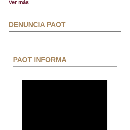
Ver más
DENUNCIA PAOT
PAOT INFORMA