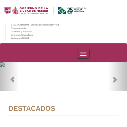
CDMX/Organismo Público Descentralizado/PAOT
Transparencia
Trámites y Servicios
Atención Ciudadana
Web e-mail PAOT
PAOT
Previous
Nex
DESTACADOS