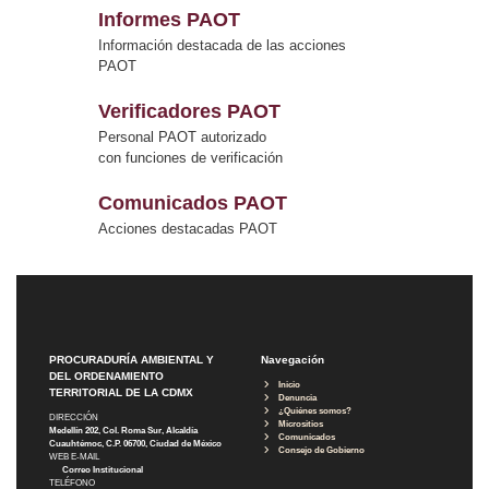
Informes PAOT
Información destacada de las acciones
PAOT
Verificadores PAOT
Personal PAOT autorizado
con funciones de verificación
Comunicados PAOT
Acciones destacadas PAOT
PROCURADURÍA AMBIENTAL Y
Navegación
DEL ORDENAMIENTO
Inicio
TERRITORIAL DE LA CDMX
Denuncia
¿Quiénes somos?
DIRECCIÓN
Micrositios
Medellín 202, Col. Roma Sur, Alcaldía
Comunicados
Cuauhtémoc, C.P. 06700, Ciudad de México
Consejo de Gobierno
WEB E-MAIL
Correo Institucional
TELÉFONO