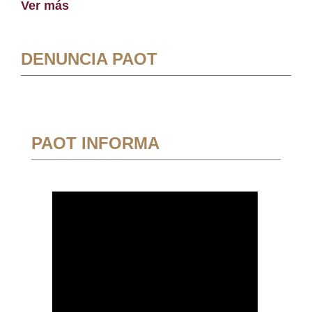
Ver más
DENUNCIA PAOT
PAOT INFORMA