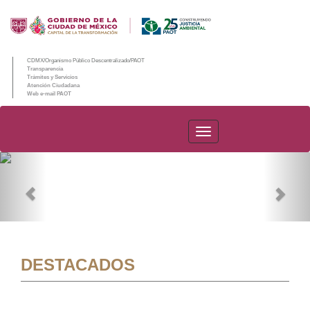
CDMX/Organismo Público Descentralizado/PAOT
Transparencia
Trámites y Servicios
Atención Ciudadana
Web e-mail PAOT
PAOT
Previous
Nex
DESTACADOS