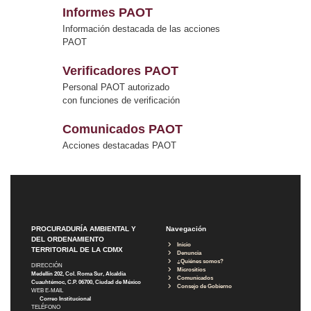
Informes PAOT
Información destacada de las acciones
PAOT
Verificadores PAOT
Personal PAOT autorizado
con funciones de verificación
Comunicados PAOT
Acciones destacadas PAOT
PROCURADURÍA AMBIENTAL Y
Navegación
DEL ORDENAMIENTO
Inicio
TERRITORIAL DE LA CDMX
Denuncia
¿Quiénes somos?
DIRECCIÓN
Micrositios
Medellín 202, Col. Roma Sur, Alcaldía
Comunicados
Cuauhtémoc, C.P. 06700, Ciudad de México
Consejo de Gobierno
WEB E-MAIL
Correo Institucional
TELÉFONO