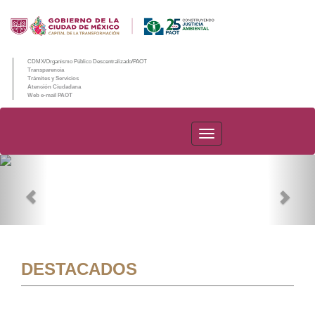
CDMX/Organismo Público Descentralizado/PAOT
Transparencia
Trámites y Servicios
Atención Ciudadana
Web e-mail PAOT
PAOT
Previous
Nex
DESTACADOS