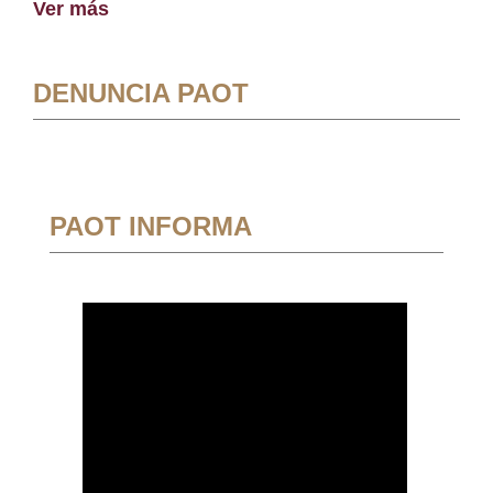
Ver más
DENUNCIA PAOT
PAOT INFORMA