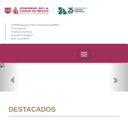
CDMX/Organismo Público Descentralizado/PAOT
Transparencia
Trámites y Servicios
Atención Ciudadana
Web e-mail PAOT
PAOT
Previous
Nex
DESTACADOS