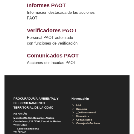
Informes PAOT
Información destacada de las acciones
PAOT
Verificadores PAOT
Personal PAOT autorizado
con funciones de verificación
Comunicados PAOT
Acciones destacadas PAOT
PROCURADURÍA AMBIENTAL Y
Navegación
DEL ORDENAMIENTO
Inicio
TERRITORIAL DE LA CDMX
Denuncia
¿Quiénes somos?
DIRECCIÓN
Micrositios
Medellín 202, Col. Roma Sur, Alcaldía
Comunicados
Cuauhtémoc, C.P. 06700, Ciudad de México
Consejo de Gobierno
WEB E-MAIL
Correo Institucional
TELÉFONO