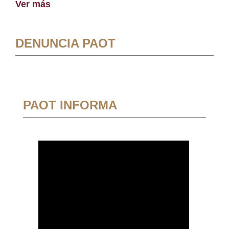
Ver más
DENUNCIA PAOT
PAOT INFORMA