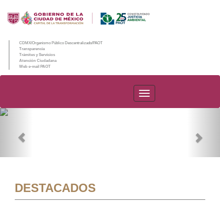
CDMX/Organismo Público Descentralizado/PAOT
Transparencia
Trámites y Servicios
Atención Ciudadana
Web e-mail PAOT
PAOT
Previous
Nex
DESTACADOS