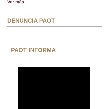
Ver más
DENUNCIA PAOT
PAOT INFORMA