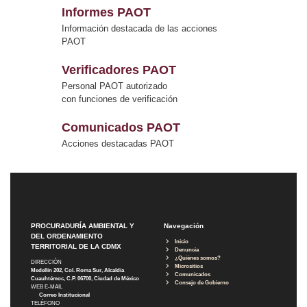
Informes PAOT
Información destacada de las acciones
PAOT
Verificadores PAOT
Personal PAOT autorizado
con funciones de verificación
Comunicados PAOT
Acciones destacadas PAOT
PROCURADURÍA AMBIENTAL Y
Navegación
DEL ORDENAMIENTO
Inicio
TERRITORIAL DE LA CDMX
Denuncia
¿Quiénes somos?
DIRECCIÓN
Micrositios
Medellín 202, Col. Roma Sur, Alcaldía
Comunicados
Cuauhtémoc, C.P. 06700, Ciudad de México
Consejo de Gobierno
WEB E-MAIL
Correo Institucional
TELÉFONO