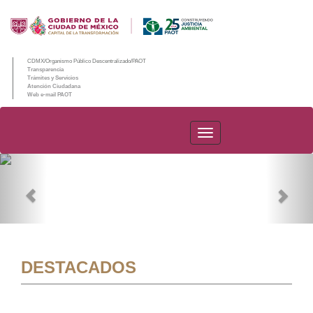
CDMX/Organismo Público Descentralizado/PAOT
Transparencia
Trámites y Servicios
Atención Ciudadana
Web e-mail PAOT
PAOT
Previous
Nex
DESTACADOS