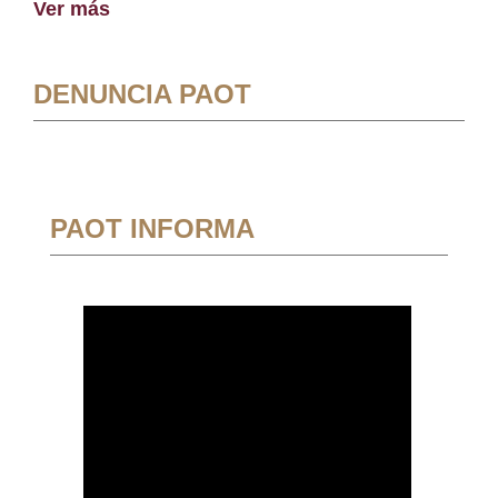
Ver más
DENUNCIA PAOT
PAOT INFORMA