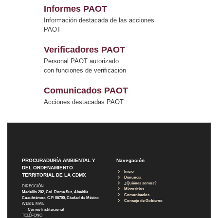
Informes PAOT
Información destacada de las acciones
PAOT
Verificadores PAOT
Personal PAOT autorizado
con funciones de verificación
Comunicados PAOT
Acciones destacadas PAOT
PROCURADURÍA AMBIENTAL Y
Navegación
DEL ORDENAMIENTO
Inicio
TERRITORIAL DE LA CDMX
Denuncia
¿Quiénes somos?
DIRECCIÓN
Micrositios
Medellín 202, Col. Roma Sur, Alcaldía
Comunicados
Cuauhtémoc, C.P. 06700, Ciudad de México
Consejo de Gobierno
WEB E-MAIL
Correo Institucional
TELÉFONO