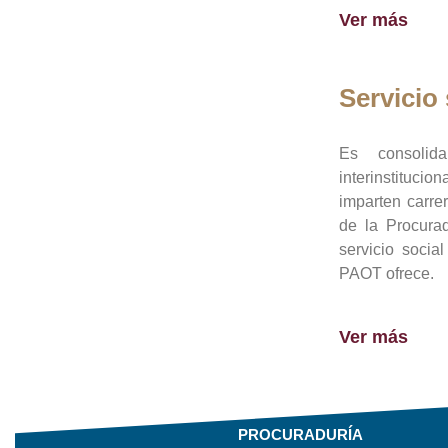
Ver más
Servicio 
Es consolid
interinstituci
imparten carre
de la Procura
servicio socia
PAOT ofrece.
Ver más
PROCURADURÍA