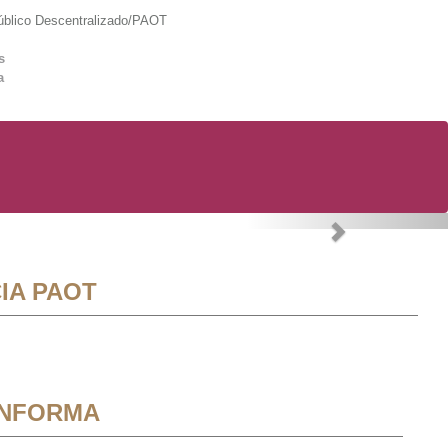
lico Descentralizado/PAOT
s
a
Next
IA PAOT
INFORMA