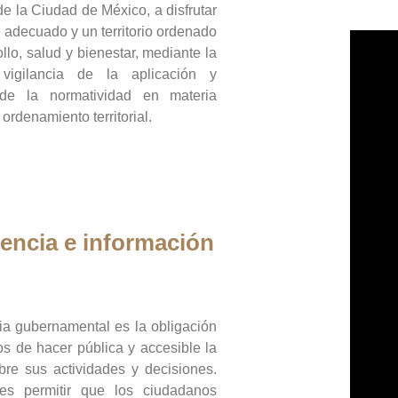
de la Ciudad de México, a disfrutar
 adecuado y un territorio ordenado
llo, salud y bienestar, mediante la
vigilancia de la aplicación y
 de la normatividad en materia
 ordenamiento territorial.
encia e información
ia gubernamental es la obligación
os de hacer pública y accesible la
bre sus actividades y decisiones.
es permitir que los ciudadanos