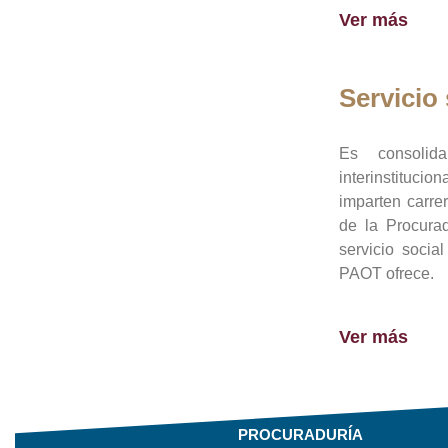
Ver más
Servicio 
Es consolid
interinstituci
imparten carre
de la Procura
servicio socia
PAOT ofrece.
Ver más
PROCURADURÍA