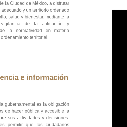
de la Ciudad de México, a disfrutar
 adecuado y un territorio ordenado
llo, salud y bienestar, mediante la
vigilancia de la aplicación y
 de la normatividad en materia
 ordenamiento territorial.
encia e información
ia gubernamental es la obligación
os de hacer pública y accesible la
bre sus actividades y decisiones.
es permitir que los ciudadanos