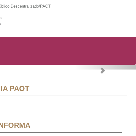
lico Descentralizado/PAOT
s
a
Next
IA PAOT
INFORMA