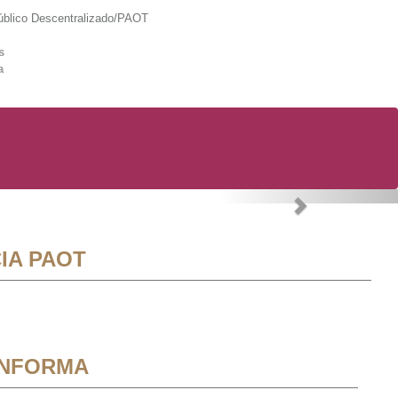
lico Descentralizado/PAOT
s
a
Next
IA PAOT
INFORMA