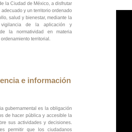
de la Ciudad de México, a disfrutar
 adecuado y un territorio ordenado
llo, salud y bienestar, mediante la
vigilancia de la aplicación y
 de la normatividad en materia
 ordenamiento territorial.
encia e información
ia gubernamental es la obligación
os de hacer pública y accesible la
bre sus actividades y decisiones.
es permitir que los ciudadanos