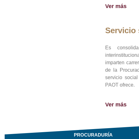
Ver más
Servicio 
Es consolid
interinstituci
imparten carre
de la Procura
servicio socia
PAOT ofrece.
Ver más
PROCURADURÍA