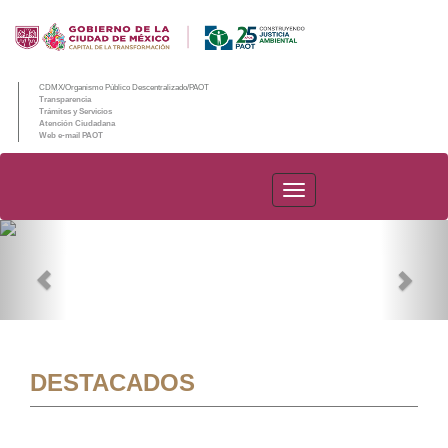
CDMX/Organismo Público Descentralizado/PAOT
Transparencia
Trámites y Servicios
Atención Ciudadana
Web e-mail PAOT
PAOT
Previous
Nex
DESTACADOS