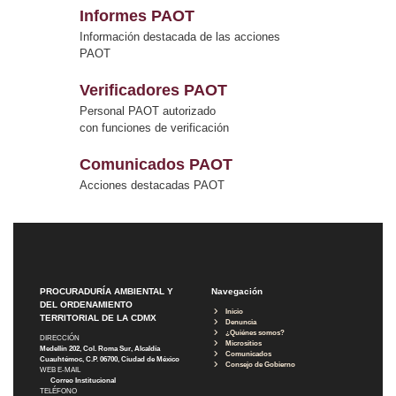
Informes PAOT
Información destacada de las acciones
PAOT
Verificadores PAOT
Personal PAOT autorizado
con funciones de verificación
Comunicados PAOT
Acciones destacadas PAOT
PROCURADURÍA AMBIENTAL Y
Navegación
DEL ORDENAMIENTO
Inicio
TERRITORIAL DE LA CDMX
Denuncia
¿Quiénes somos?
DIRECCIÓN
Micrositios
Medellín 202, Col. Roma Sur, Alcaldía
Comunicados
Cuauhtémoc, C.P. 06700, Ciudad de México
Consejo de Gobierno
WEB E-MAIL
Correo Institucional
TELÉFONO