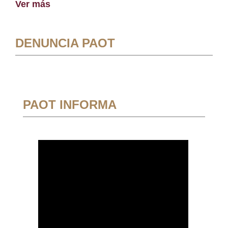
Ver más
DENUNCIA PAOT
PAOT INFORMA