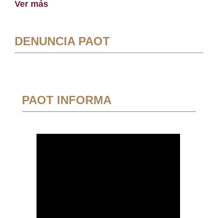
Ver más
DENUNCIA PAOT
PAOT INFORMA