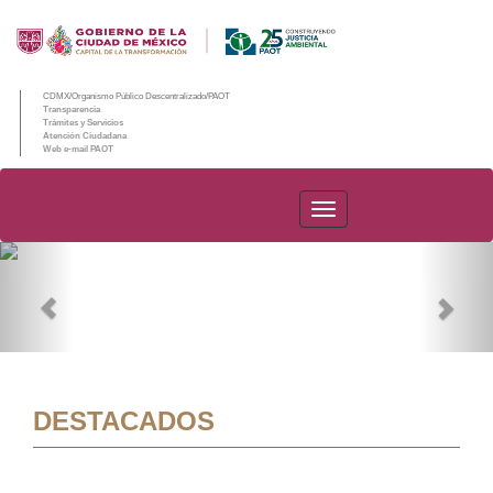
CDMX/Organismo Público Descentralizado/PAOT
Transparencia
Trámites y Servicios
Atención Ciudadana
Web e-mail PAOT
PAOT
Previous
Nex
DESTACADOS