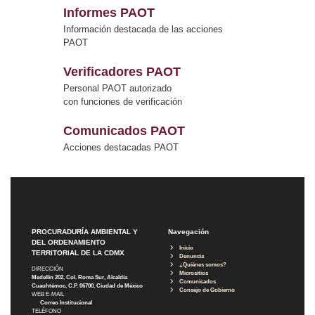
Informes PAOT
Información destacada de las acciones
PAOT
Verificadores PAOT
Personal PAOT autorizado
con funciones de verificación
Comunicados PAOT
Acciones destacadas PAOT
PROCURADURÍA AMBIENTAL Y
Navegación
DEL ORDENAMIENTO
Inicio
TERRITORIAL DE LA CDMX
Denuncia
¿Quiénes somos?
DIRECCIÓN
Micrositios
Medellín 202, Col. Roma Sur, Alcaldía
Comunicados
Cuauhtémoc, C.P. 06700, Ciudad de México
Consejo de Gobierno
WEB E-MAIL
Correo Institucional
TELÉFONO