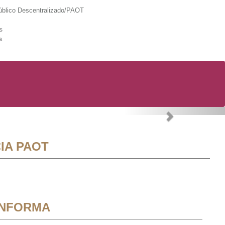
lico Descentralizado/PAOT
s
a
Next
IA PAOT
INFORMA