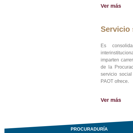
Ver más
Servicio 
Es consolid
interinstituci
imparten carre
de la Procura
servicio socia
PAOT ofrece.
Ver más
PROCURADURÍA