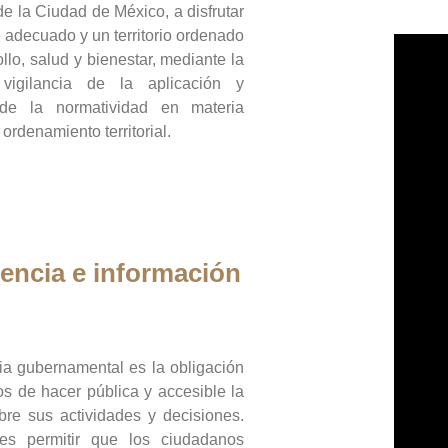
de la Ciudad de México, a disfrutar
 adecuado y un territorio ordenado
llo, salud y bienestar, mediante la
vigilancia de la aplicación y
 de la normatividad en materia
 ordenamiento territorial.
encia e información
ia gubernamental es la obligación
os de hacer pública y accesible la
bre sus actividades y decisiones.
es permitir que los ciudadanos