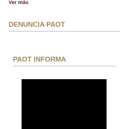
Ver más
DENUNCIA PAOT
PAOT INFORMA