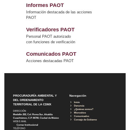
Informes PAOT
Información destacada de las acciones
PAOT
Verificadores PAOT
Personal PAOT autorizado
con funciones de verificación
Comunicados PAOT
Acciones destacadas PAOT
PROCURADURÍA AMBIENTAL Y
Navegación
DEL ORDENAMIENTO
Inicio
TERRITORIAL DE LA CDMX
Denuncia
¿Quiénes somos?
DIRECCIÓN
Micrositios
Medellín 202, Col. Roma Sur, Alcaldía
Comunicados
Cuauhtémoc, C.P. 06700, Ciudad de México
Consejo de Gobierno
WEB E-MAIL
Correo Institucional
TELÉFONO