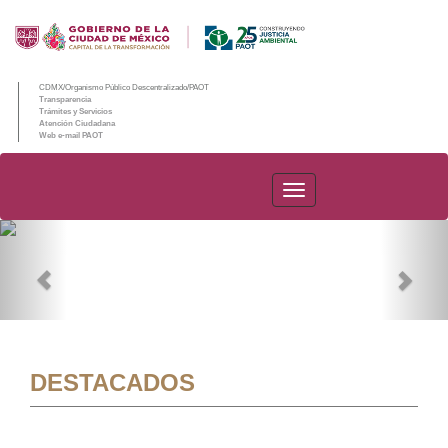
CDMX/Organismo Público Descentralizado/PAOT
Transparencia
Trámites y Servicios
Atención Ciudadana
Web e-mail PAOT
PAOT
Previous
Nex
DESTACADOS