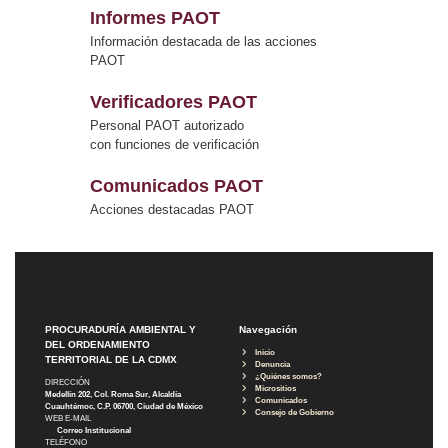
Informes PAOT
Información destacada de las acciones
PAOT
Verificadores PAOT
Personal PAOT autorizado
con funciones de verificación
Comunicados PAOT
Acciones destacadas PAOT
PROCURADURÍA AMBIENTAL Y
Navegación
DEL ORDENAMIENTO
Inicio
TERRITORIAL DE LA CDMX
Denuncia
¿Quiénes somos?
DIRECCIÓN
Micrositios
Medellín 202, Col. Roma Sur, Alcaldía
Comunicados
Cuauhtémoc, C.P. 06700, Ciudad de México
Consejo de Gobierno
WEB E-MAIL
Correo Institucional
TELÉFONO