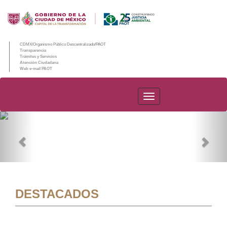
CDMX/Organismo Público Descentralizado/PAOT
Transparencia
Trámites y Servicios
Atención Ciudadana
Web e-mail PAOT
PAOT
Previous
Nex
DESTACADOS