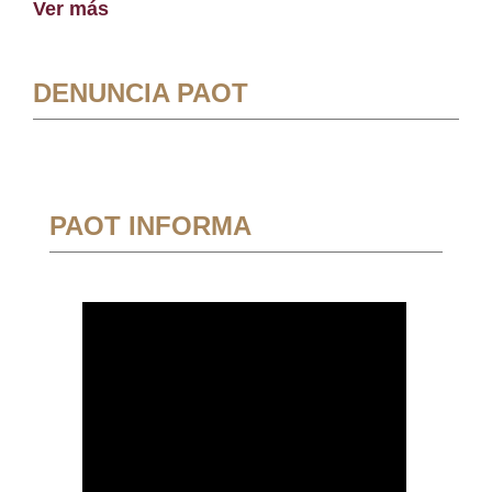
Ver más
DENUNCIA PAOT
PAOT INFORMA