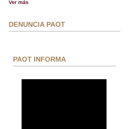
Ver más
DENUNCIA PAOT
PAOT INFORMA