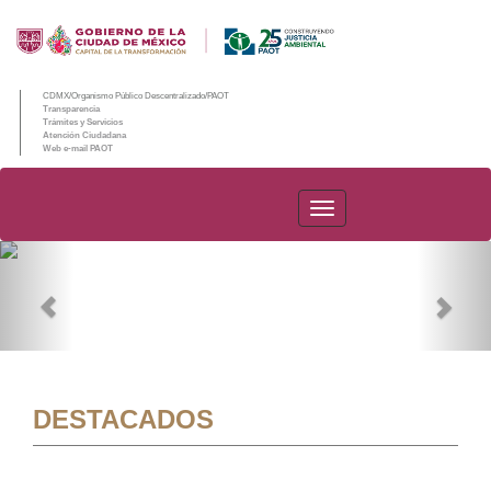
CDMX/Organismo Público Descentralizado/PAOT
Transparencia
Trámites y Servicios
Atención Ciudadana
Web e-mail PAOT
PAOT
Previous
Nex
DESTACADOS