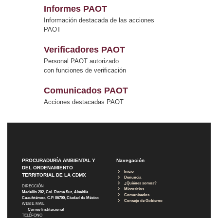
Informes PAOT
Información destacada de las acciones
PAOT
Verificadores PAOT
Personal PAOT autorizado
con funciones de verificación
Comunicados PAOT
Acciones destacadas PAOT
PROCURADURÍA AMBIENTAL Y
Navegación
DEL ORDENAMIENTO
Inicio
TERRITORIAL DE LA CDMX
Denuncia
¿Quiénes somos?
DIRECCIÓN
Micrositios
Medellín 202, Col. Roma Sur, Alcaldía
Comunicados
Cuauhtémoc, C.P. 06700, Ciudad de México
Consejo de Gobierno
WEB E-MAIL
Correo Institucional
TELÉFONO