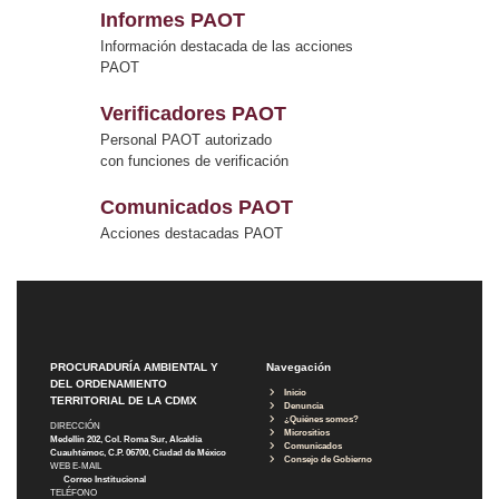
Informes PAOT
Información destacada de las acciones
PAOT
Verificadores PAOT
Personal PAOT autorizado
con funciones de verificación
Comunicados PAOT
Acciones destacadas PAOT
PROCURADURÍA AMBIENTAL Y
Navegación
DEL ORDENAMIENTO
Inicio
TERRITORIAL DE LA CDMX
Denuncia
¿Quiénes somos?
DIRECCIÓN
Micrositios
Medellín 202, Col. Roma Sur, Alcaldía
Comunicados
Cuauhtémoc, C.P. 06700, Ciudad de México
Consejo de Gobierno
WEB E-MAIL
Correo Institucional
TELÉFONO