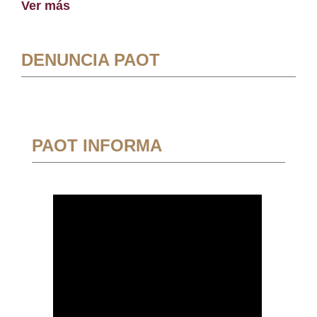
Ver más
DENUNCIA PAOT
PAOT INFORMA