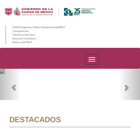
CDMX/Organismo Público Descentralizado/PAOT
Transparencia
Trámites y Servicios
Atención Ciudadana
Web e-mail PAOT
PAOT
Previous
Nex
DESTACADOS